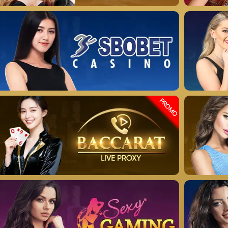
PROMO