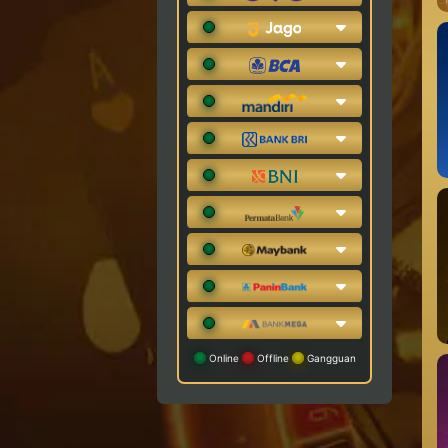
Online
Offline
Gangguan