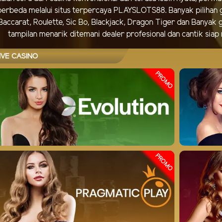
berbeda melalui situs terpercaya PLAYSLOTS88. Banyak pilihan g
Baccarat, Roulette, Sic Bo, Blackjack, Dragon Tiger dan Banyak 
tampilan menarik ditemani dealer profesional dan cantik sia
IVE CASINO
PROMO
PROMO