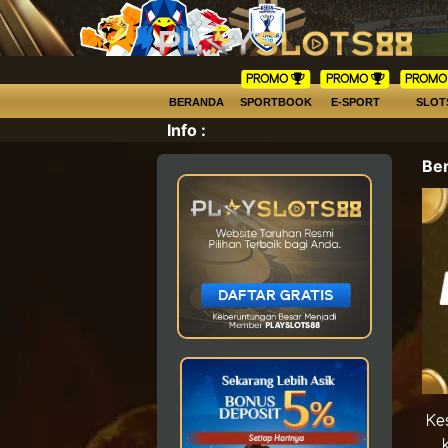
PROMO
PROMO
PROM
BERANDA
SPORTBOOK
E-SPORT
SLOT
Info :
Sel
Be
Ke